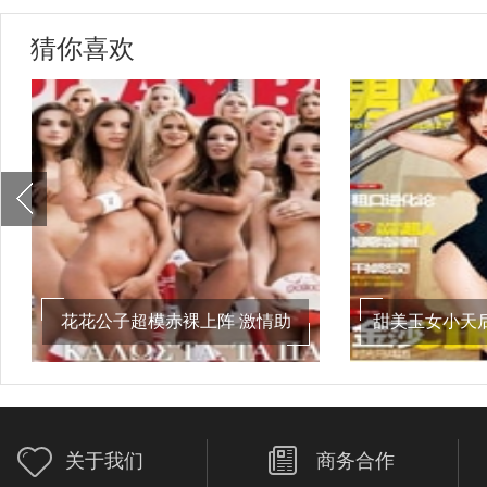
猜你喜欢
花花公子超模赤裸上阵 激情助
甜美玉女小天
阵欧洲杯
装》 大
关于我们
商务合作