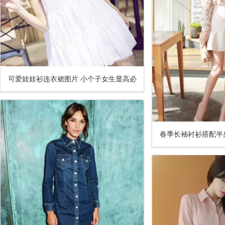
可爱娃娃衫连衣裙图片 小个子女生显高必
备
春季长袖衬衫搭配半