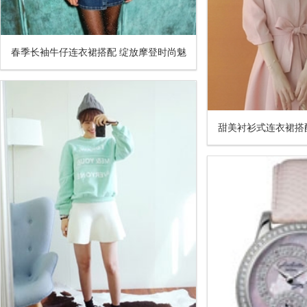
春季长袖牛仔连衣裙搭配 绽放摩登时尚魅
力
甜美衬衫式连衣裙搭
失女