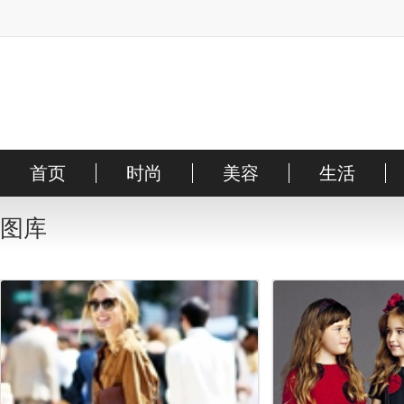
首页
时尚
美容
生活
时装
明星
护肤
搭配
彩妆
街拍
图库