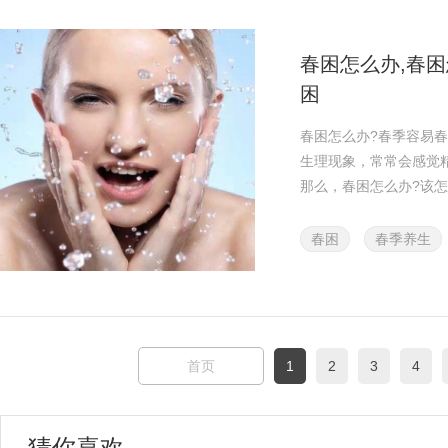
春困怎么办,春困
困
春困怎么办?春季容易
生理现象，常常会感觉
那么，春困怎么办?该
春困
春季养生
首页
1
2
3
4
猜你喜欢