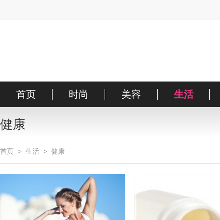
首页
时尚
美容
生活
时装
明星
护肤
搭配
彩妆
街拍
健康
首页
>
生活
>
健康