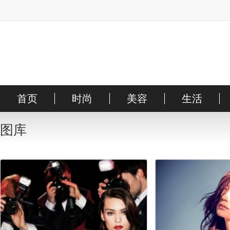
首页
时尚
美容
生活
时装
明星
护肤
搭配
彩妆
街拍
图库