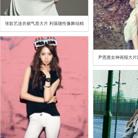
张歆艺连衣裙气质大片 利落随性像舞动精
灵
尹恩惠女神画报大片
林