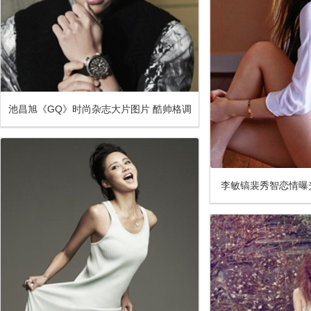
池昌旭《GQ》时尚杂志大片图片 酷帅格调
尽显霸道型格
李敏镐裴秀智恋情曝
身