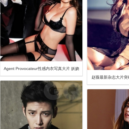
Agent Provocateur性感内衣写真大片 妖娆
赵薇最新杂志大片突
上演魅惑闪光灯下盛宴
感