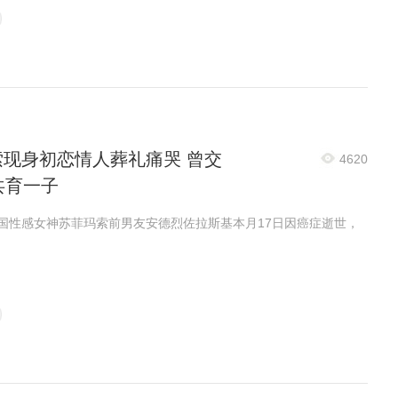
索现身初恋情人葬礼痛哭 曾交
4620
共育一子
法国性感女神苏菲玛索前男友安德烈佐拉斯基本月17日因癌症逝世，