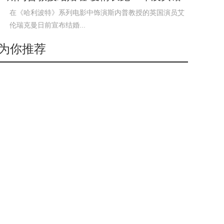
戒
在《哈利波特》系列电影中饰演斯内普教授的英国演员艾
伦瑞克曼日前宣布结婚...
为你推荐