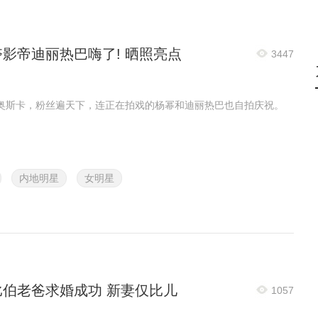
影帝迪丽热巴嗨了! 晒照亮点
3447
奥斯卡，粉丝遍天下，连正在拍戏的杨幂和迪丽热巴也自拍庆祝。
内地明星
女明星
比伯老爸求婚成功 新妻仅比儿
1057