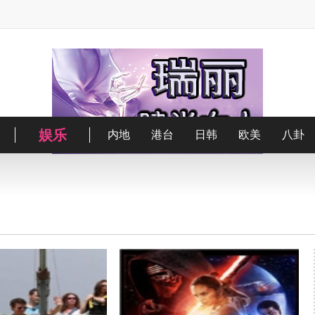
娱乐
彩妆
街拍
健康
美发
博主
亲子
美甲
优品
内地
减肥
医美
秀场
港台
情感
大片
日韩
星座
欧美
家居
八卦