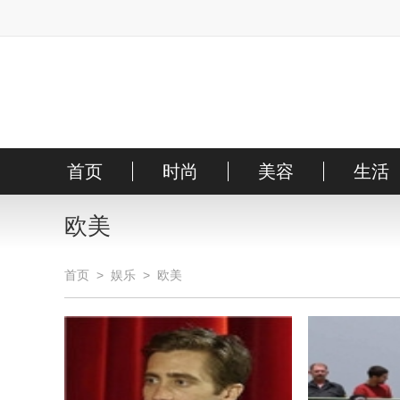
首页
时尚
美容
生活
时装
明星
护肤
搭配
欧美
首页
>
娱乐
>
欧美