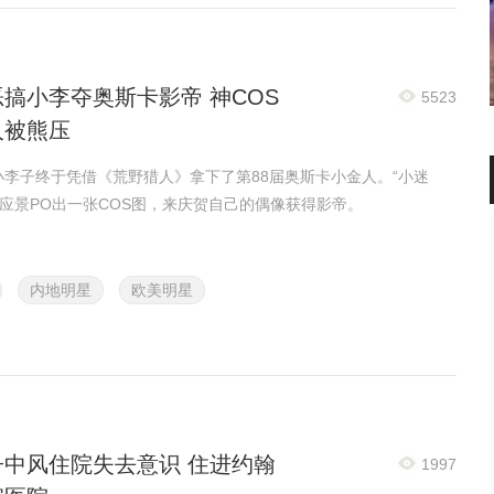
搞小李夺奥斯卡影帝 神COS
5523
人被熊压
，小李子终于凭借《荒野猎人》拿下了第88届奥斯卡小金人。“小迷
也应景PO出一张COS图，来庆贺自己的偶像获得影帝。
内地明星
欧美明星
子中风住院失去意识 住进约翰
1997