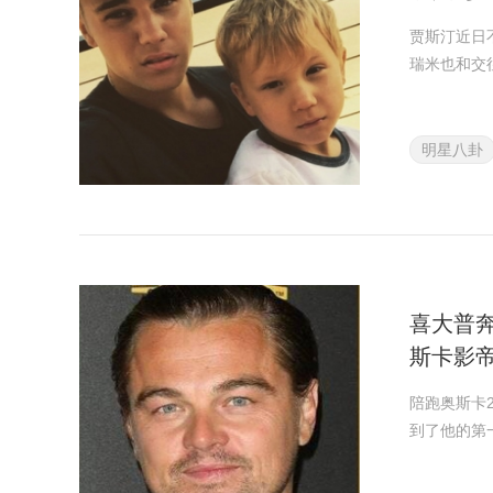
贾斯汀近日
瑞米也和交
明星八卦
喜大普奔
斯卡影
陪跑奥斯卡
到了他的第