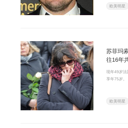
欧美明星
苏菲玛
往16年
现年49岁
享年75岁。
欧美明星