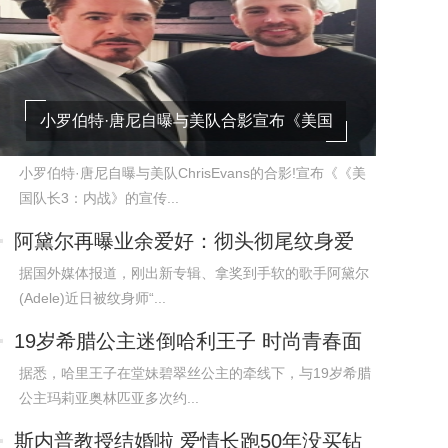
小罗伯特·唐尼自曝与美队合影宣布《美国
队长3》
小罗伯特·唐尼自曝与美队ChrisEvans的合影!宣布《《美
国队长3：内战》的宣传...
阿黛尔再曝业余爱好：彻头彻尾纹身爱
好者
据国外媒体报道，刚出新专辑、拿奖到手软的歌手阿黛尔
(Adele)近日被纹身师“...
19岁希腊公主迷倒哈利王子 时尚青春面
容姣好
据悉，哈里王子在堂妹碧翠丝公主的牵线下，与19岁希腊
公主玛莉亚奥林匹亚多次约...
斯内普教授结婚啦 爱情长跑50年没买钻