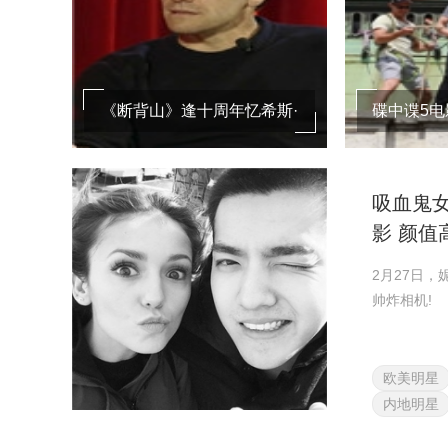
《断背山》逢十周年忆希斯·
碟中谍5
莱杰 主演称现在人人
汤姆克
吸血鬼
影 颜值
2月27日
帅炸相机!
欧美明星
内地明星