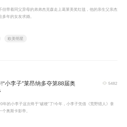
不但带着同父异母的弟弟杰克森走上葛莱美奖红毯，他的亲生父亲杰
往多年的女友求婚。
欧美明星
!“小李子”莱昂纳多夺第88届奥
5482
帝
20年的小李子这次终于“破梗”了!今年，小李子凭借《荒野猎人》拿
一个奥斯卡影帝。