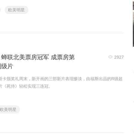
欧美明星
》蝉联北美票房冠军 成票房第
2927
制级片
斯卡颁奖礼周末，新开画的三部新片表现惨淡，由福斯出品的R级超
片《死侍》轻松实现三连冠。
欧美明星