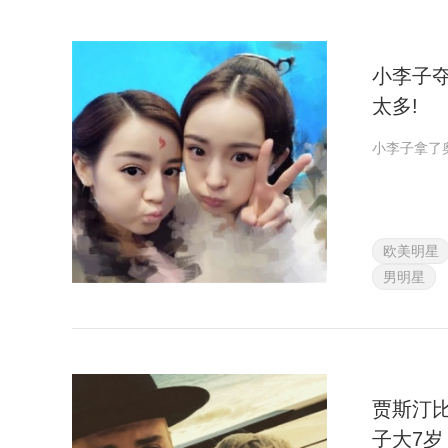
小李子夺
太多!
小李子拿了
欧美明星
男明星
贾斯汀
子大7岁