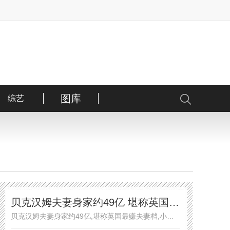
图库
综艺
服饰
彩妆
发型
尤物
贝克汉姆夫妻身家约49亿 堪称英国最赚夫妻档
贝克汉姆夫妻身家约49亿,堪称英国最赚夫妻档,小贝夫妇年赚6亿！吸金能力太强，贝克汉姆过去一年光靠品牌代言就进帐约1.6亿元人民币.