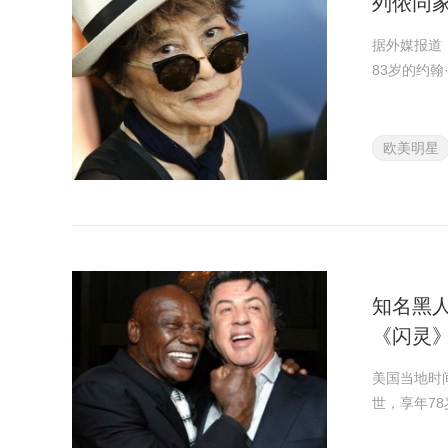
列侬同
据外媒报道
83岁的约
欧美明星
知名黑人
《闪灵
美国当地时间
世，享年78