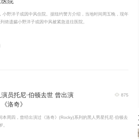
家医院
，小野洋子或因中风住院。据纽约警方介绍，当地时间周五晚，现年
翰·列侬遗孀小野洋子或因中风被紧急送往医院。
演员托尼·伯顿去世 曾出演
875
》《洛奇》
本周四，曾经出演过《洛奇》(Rocky)系列的黑人男星托尼·伯顿去
岁。