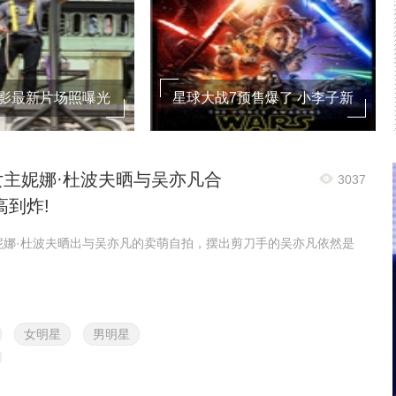
电影最新片场照曝光
星球大战7预售爆了 小李子新
鲁斯笑容满面迷
片撞档回应“我的电影
女主妮娜·杜波夫晒与吴亦凡合
3037
高到炸!
，妮娜·杜波夫晒出与吴亦凡的卖萌自拍，摆出剪刀手的吴亦凡依然是
女明星
男明星