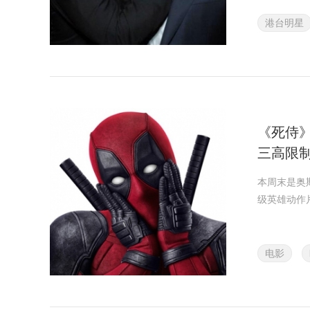
港台明星
《死侍
三高限
本周末是奥
级英雄动作
电影