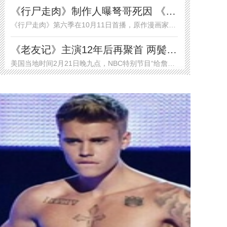
《行尸走肉》制作人曝弩哥死因 《行尸之惧》提前
《行尸走肉》第六季在10月11日首播，原作漫画家罗伯特·柯克曼近日在纽约动漫展上爆光了关于该剧新一季的多重猛料：摩根回归、弩哥将
《老友记》主演12年后再聚首 两鬓斑白引网友热泪
美国当地时间2月21日晚九点，NBC特别节目“给詹姆斯·伯罗斯的礼物”在美播出，《老友记》众主演集体现身。