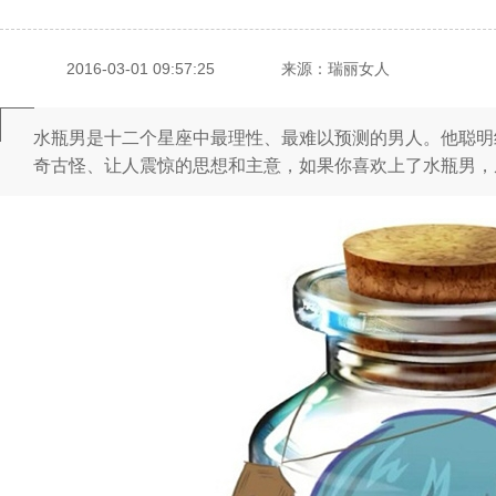
2016-03-01 09:57:25
来源：瑞丽女人
水瓶男是十二个星座中最理性、最难以预测的男人。他聪明
奇古怪、让人震惊的思想和主意，如果你喜欢上了水瓶男，