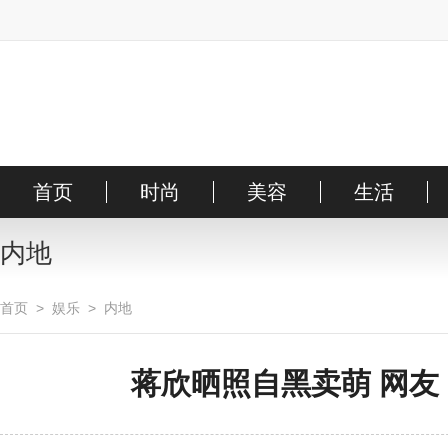
首页
时尚
美容
生活
时装
明星
护肤
搭配
彩妆
街拍
内地
首页
>
娱乐
>
内地
蒋欣晒照自黑卖萌 网友