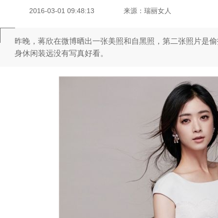
2016-03-01 09:48:13
来源：瑞丽女人
昨晚，蒋欣在微博晒出一张美照和自黑照，第二张照片是偷
身休闲装远没有写真好看。