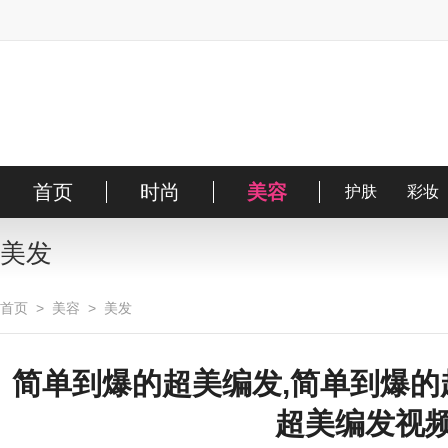
首页
时尚
美容
时装
明星
护肤
搭配
彩妆
街拍
美发
首页
>
美容
>
美发
简单到爆的超美编发,简单到爆的
超美编发视