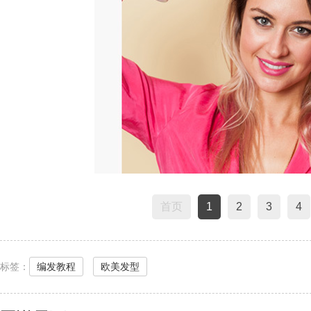
首页
1
2
3
4
标签：
编发教程
欧美发型