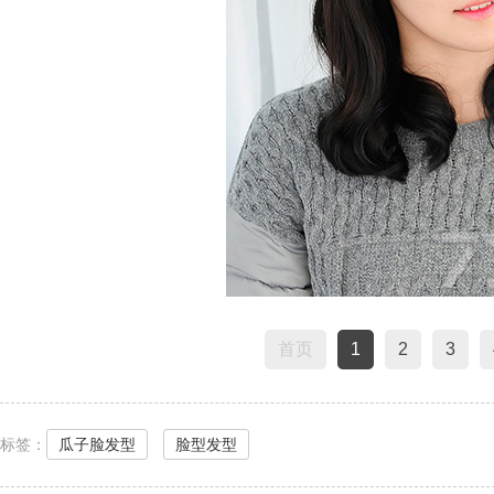
首页
1
2
3
标签：
瓜子脸发型
脸型发型