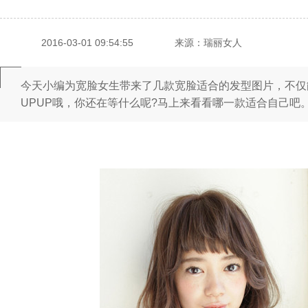
2016-03-01 09:54:55
来源：瑞丽女人
今天小编为宽脸女生带来了几款宽脸适合的发型图片，不仅
UPUP哦，你还在等什么呢?马上来看看哪一款适合自己吧