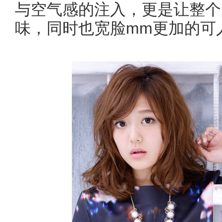
与空气感的注入，更是让整个
味，同时也宽脸mm更加的可