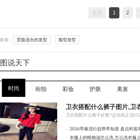
首页
1
2
标签：
宽脸适合的发型
脸型发型
图说天下
时尚
街拍
彩妆
护肤
美发
2016早春流行趋势早知道 盘点时装
衣服上的蜡烛油怎么洗,怎么洗衣服上