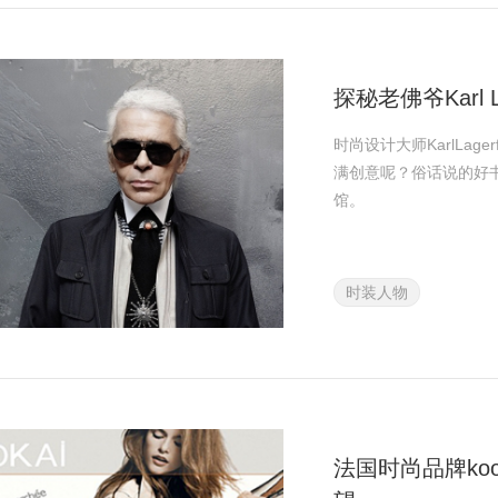
探秘老佛爷Karl 
时尚设计大师KarlLa
满创意呢？俗话说的好
馆。
时装人物
法国时尚品牌koo