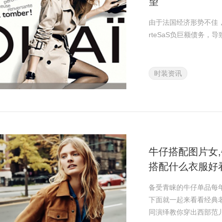
望
由于法国经济形势不佳，失
rteSaS负巨额债务，
时装资讯
牛仔搭配图片女,
搭配什么衣服好
备受青睐的牛仔单品每
下面就一起来看看经典老牌
同演绎教你穿出西部范