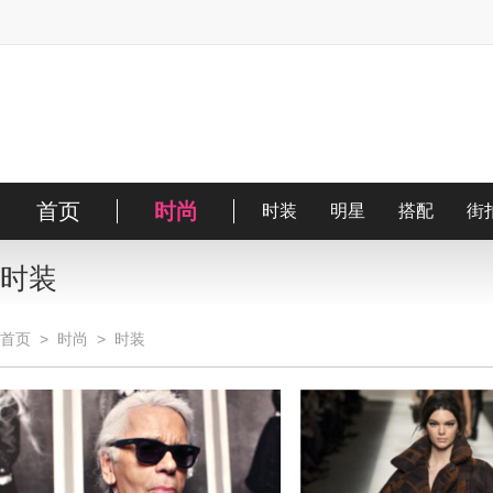
首页
时尚
时装
明星
搭配
街
时装
首页
>
时尚
>
时装