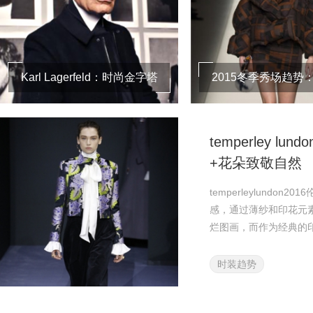
Karl Lagerfeld：时尚金字塔
2015冬季秀场趋势
顶端
套
temperley lu
+花朵致敬自然
temperleylund
感，通过薄纱和印花元
烂图画，而作为经典的
时装趋势