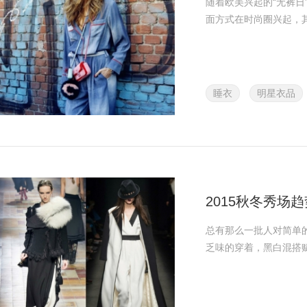
随着欧美兴起的“无裤
面方式在时尚圈兴起，
睡衣
明星衣品
2015秋冬秀场
总有那么一批人对简单
乏味的穿着，黑白混搭