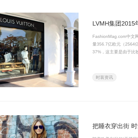
LVMH集团201
FashionMag.co
量356.7亿欧元（25
37%，这主要是由于比
时装资讯
把睡衣穿出街 