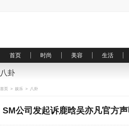
首页
时尚
美容
生活
时装
明星
护肤
搭配
彩妆
街拍
八卦
首页
>
娱乐
>
八卦
SM公司发起诉鹿晗吴亦凡官方声