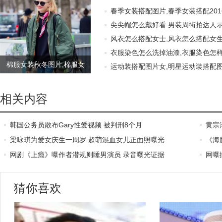
春季女装搭配图片,春季女装搭配201
尖尖帽怎么戴好看 男装周街拍达人
风衣怎么搭配女士,风衣怎么搭配女生
衣服染色怎么洗掉油漆,衣服染色怎样
棉服女装秋冬图片,棉服女
运动装搭配图片女,明星运动装搭配图片
装秋冬短款,棉服女装短款
相关内容
韩国公务员散布Gary性爱视频 被判刑8个月
黄宗
梁咏琪为爱女庆生一周岁 超萌混血女儿正面照曝光
《海
网剧《上瘾》曝作者潜规则睡男演员 录音曝光证据
网曝
猜你喜欢