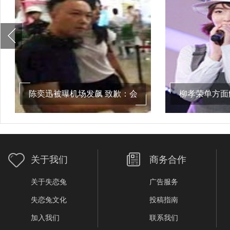
陈奕迅被曝机场发飙 致歉：会
柳孝荣单方面
尽量控制情绪
甚
关于我们
商务合作
关于失恋兔
广告服务
失恋兔文化
投稿指南
加入我们
联系我们