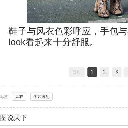
鞋子与风衣色彩呼应，手包与
look看起来十分舒服。
首页
1
2
3
标签：
风衣
冬装搭配
图说天下