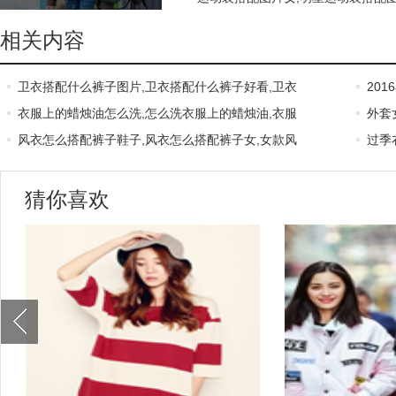
装秋冬短款,棉服女装短款
相关内容
卫衣搭配什么裤子图片,卫衣搭配什么裤子好看,卫衣
20
衣服上的蜡烛油怎么洗,怎么洗衣服上的蜡烛油,衣服
外套
风衣怎么搭配裤子鞋子,风衣怎么搭配裤子女,女款风
过季
猜你喜欢