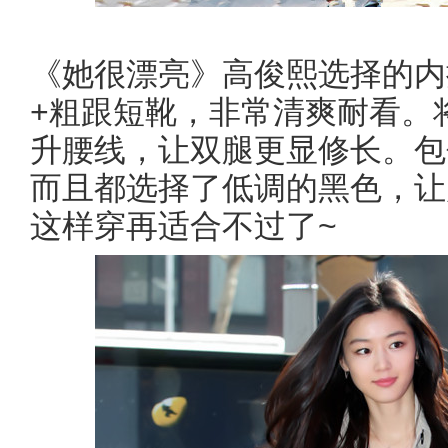
《她很漂亮》高俊熙选择的内
+粗跟短靴，非常清爽耐看。
升腰线，让双腿更显修长。包
而且都选择了低调的黑色，让
这样穿再适合不过了~