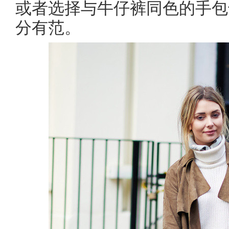
或者选择与牛仔裤同色的手包
分有范。