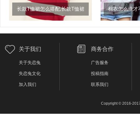
棉衣怎么洗才不掉色?达人教你
韩国秋装搭配图
实用方法
国秋装搭配
关于我们
商务合作
关于失恋兔
广告服务
失恋兔文化
投稿指南
加入我们
联系我们
Copyright © 2016-201