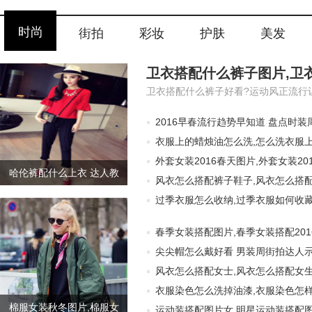
时尚
街拍
彩妆
护肤
美发
2016早春流行趋势早知道 盘点时装
衣服上的蜡烛油怎么洗,怎么洗衣服上
外套女装2016春天图片,外套女装20
哈伦裤配什么上衣 达人教
风衣怎么搭配裤子鞋子,风衣怎么搭配
你穿出时髦轻奢feel
过季衣服怎么收纳,过季衣服如何收藏
春季女装搭配图片,春季女装搭配201
尖尖帽怎么戴好看 男装周街拍达人
风衣怎么搭配女士,风衣怎么搭配女生
衣服染色怎么洗掉油漆,衣服染色怎样
棉服女装秋冬图片,棉服女
运动装搭配图片女,明星运动装搭配图片