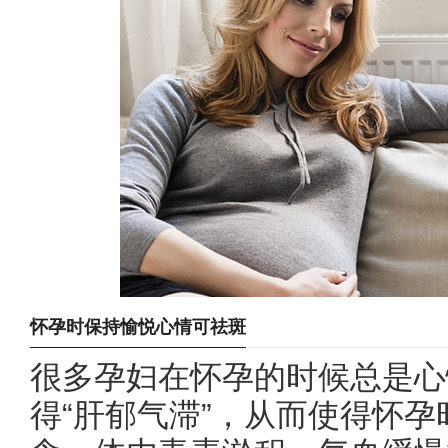
怀孕时保持愉悦心情可祛斑
很多孕妇在
怀孕
的时候总是心
得“肝郁气滞”，从而使得
怀孕