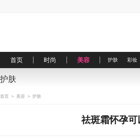
首页
时尚
美容
时装
明星
护肤
搭配
彩妆
街拍
护肤
首页
>
美容
>
护肤
祛斑霜怀孕可