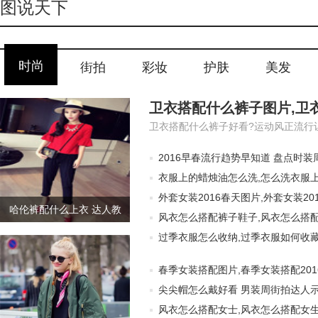
图说天下
时尚
街拍
彩妆
护肤
美发
2016早春流行趋势早知道 盘点时装
衣服上的蜡烛油怎么洗,怎么洗衣服上
外套女装2016春天图片,外套女装20
哈伦裤配什么上衣 达人教
风衣怎么搭配裤子鞋子,风衣怎么搭配
你穿出时髦轻奢feel
过季衣服怎么收纳,过季衣服如何收藏
春季女装搭配图片,春季女装搭配201
尖尖帽怎么戴好看 男装周街拍达人
风衣怎么搭配女士,风衣怎么搭配女生