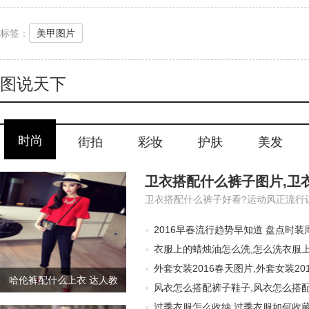
标签：
美甲图片
图说天下
时尚
街拍
彩妆
护肤
美发
2016早春流行趋势早知道 盘点时装
衣服上的蜡烛油怎么洗,怎么洗衣服上
外套女装2016春天图片,外套女装20
哈伦裤配什么上衣 达人教
风衣怎么搭配裤子鞋子,风衣怎么搭配
你穿出时髦轻奢feel
过季衣服怎么收纳,过季衣服如何收藏