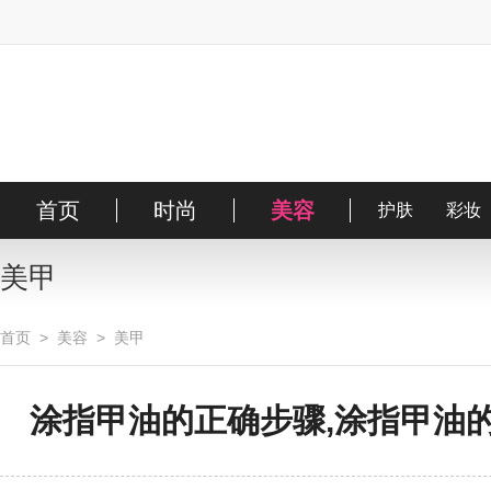
首页
时尚
美容
时装
明星
护肤
搭配
彩妆
街拍
美甲
首页
>
美容
>
美甲
涂指甲油的正确步骤,涂指甲油