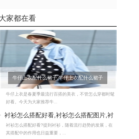
大家都在看
牛仔上衣配什么裙子,牛仔上衣配什么裙子
好看,牛仔
牛仔上衣是春夏季最流行百搭的美衣，不管怎么穿都时髦
好看。今天为大家推荐牛...
衬衫怎么搭配好看,衬衫怎么搭配图片,衬
衫怎样搭配
衬衫怎么搭配好看?提到衬衫，随着流行趋势的发展，在
其搭配中的作用也日益重要，...