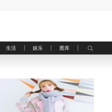
生活
娱乐
图库
护肤
彩妆
健康
美发
亲子
美甲
内地
减肥
医美
港台
情感
服饰
日韩
星座
彩妆
欧美
家