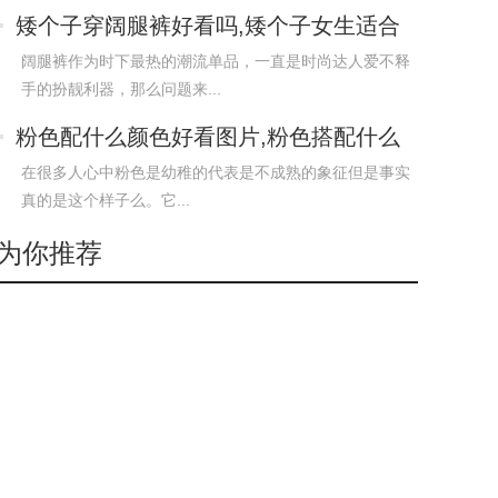
矮个子穿阔腿裤好看吗,矮个子女生适合
穿阔腿裤吗
阔腿裤作为时下最热的潮流单品，一直是时尚达人爱不释
手的扮靓利器，那么问题来...
粉色配什么颜色好看图片,粉色搭配什么
颜色最好看
在很多人心中粉色是幼稚的代表是不成熟的象征但是事实
真的是这个样子么。它...
为你推荐